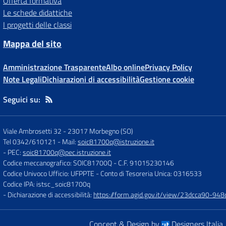
Offerta formativa
Le schede didattiche
I progetti delle classi
Mappa del sito
Amministrazione Trasparente
Albo online
Privacy Policy
Note Legali
Dichiarazioni di accessibilità
Gestione cookie
Seguici su:
Viale Ambrosetti 32
-
23017 Morbegno (SO)
Tel 0342/610121
- Mail:
soic81700q@istruzione.it
- PEC:
soic81700q@pec.istruzione.it
Codice meccanografico: SOIC81700Q
- C.F. 91015230146
Codice Univoco Ufficio: UFPPTE
- Conto di Tesoreria Unica: 0316533
Codice IPA: istsc_soic81700q
- Dichiarazione di accessibilità:
https://form.agid.gov.it/view/23dcca90-9
Concept & Design by
Designers Italia