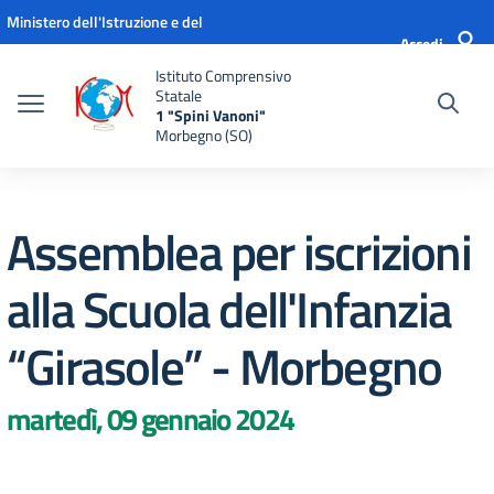
Vai ai contenuti
Vai al menu di navigazione
Vai al footer
Ministero dell'Istruzione e del
Accedi
Merito
Istituto Comprensivo
Statale
1 "Spini Vanoni"
Morbegno (SO)
Assemblea per iscrizioni
alla Scuola dell'Infanzia
“Girasole” - Morbegno
martedì, 09 gennaio 2024