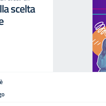
la scelta
e
'è
go