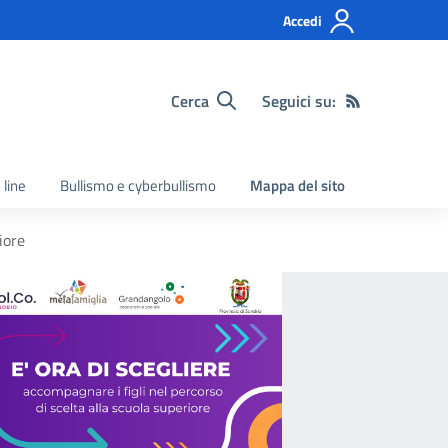
Accedi
Cerca
Seguici su:
 line
Bullismo e cyberbullismo
Mappa del sito
iore