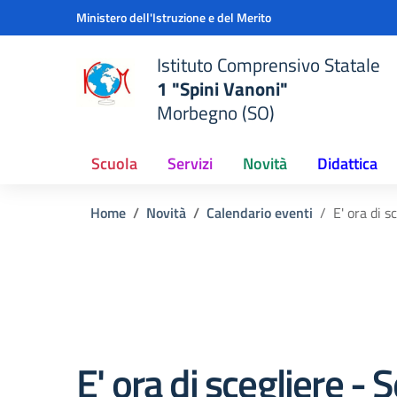
Vai ai contenuti
Vai al menu di navigazione
Vai al footer
Ministero dell'Istruzione e del Merito
Istituto Comprensivo Statale
1 "Spini Vanoni"
Morbegno (SO)
Scuola
Servizi
Novità
Didattica
Home
Novità
Calendario eventi
E' ora di 
E' ora di scegliere - 