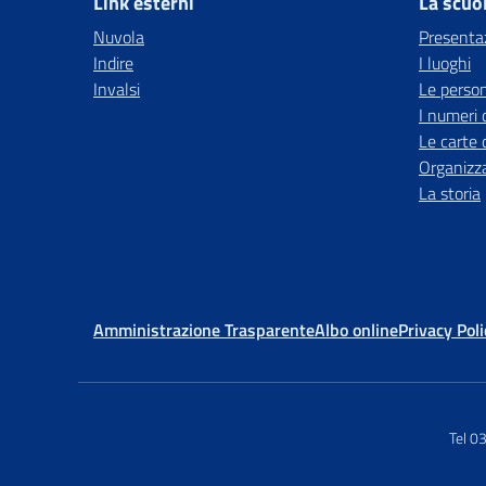
Link esterni
La scuo
Nuvola
Presenta
Indire
I luoghi
Invalsi
Le perso
I numeri 
Le carte 
Organizz
La storia
Amministrazione Trasparente
Albo online
Privacy Poli
Tel 