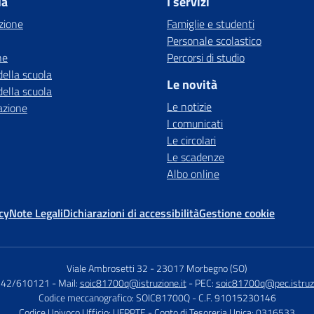
la
I servizi
zione
Famiglie e studenti
Personale scolastico
ne
Percorsi di studio
della scuola
Le novità
della scuola
Le notizie
azione
I comunicati
Le circolari
Le scadenze
Albo online
cy
Note Legali
Dichiarazioni di accessibilità
Gestione cookie
Viale Ambrosetti 32
-
23017 Morbegno (SO)
0342/610121
- Mail:
soic81700q@istruzione.it
- PEC:
soic81700q@pec.istruzi
Codice meccanografico: SOIC81700Q
- C.F. 91015230146
Codice Univoco Ufficio: UFPPTE
- Conto di Tesoreria Unica: 0316533