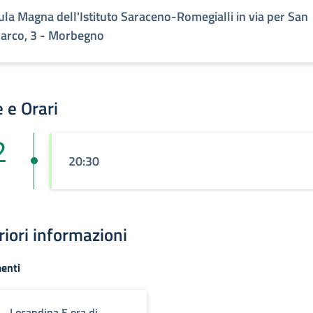
ula Magna dell'Istituto Saraceno-Romegialli in via per San
arco, 3 - Morbegno
 e Orari
2
20:30
riori informazioni
enti
Locandina E ora di