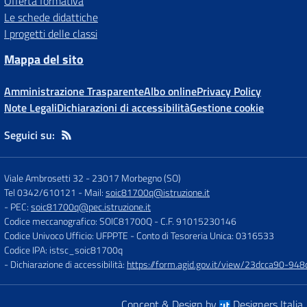
Offerta formativa
Le schede didattiche
I progetti delle classi
Mappa del sito
Amministrazione Trasparente
Albo online
Privacy Policy
Note Legali
Dichiarazioni di accessibilità
Gestione cookie
Seguici su:
Viale Ambrosetti 32
-
23017 Morbegno (SO)
Tel 0342/610121
- Mail:
soic81700q@istruzione.it
- PEC:
soic81700q@pec.istruzione.it
Codice meccanografico: SOIC81700Q
- C.F. 91015230146
Codice Univoco Ufficio: UFPPTE
- Conto di Tesoreria Unica: 0316533
Codice IPA: istsc_soic81700q
- Dichiarazione di accessibilità:
https://form.agid.gov.it/view/23dcca90-9
Concept & Design by
Designers Italia