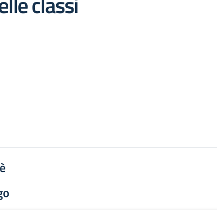
lle classi
'è
go