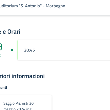
uditorium "S. Antonio" - Morbegno
 e Orari
0
20:45
g
riori informazioni
enti
Saggio Pianisti 30
maggio 2024.jpg