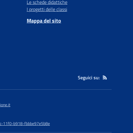
Le schede didattiche
I progetti delle classi
Mappa del sito
Seguici su:
one.it
48c-11f0-b918-fbbbe97e5b8e