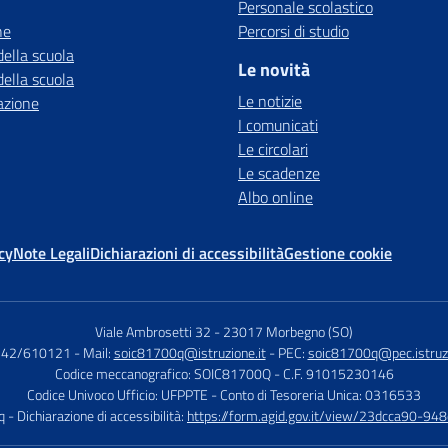
Personale scolastico
ne
Percorsi di studio
della scuola
Le novità
della scuola
Le notizie
azione
I comunicati
Le circolari
Le scadenze
Albo online
cy
Note Legali
Dichiarazioni di accessibilità
Gestione cookie
Viale Ambrosetti 32
-
23017 Morbegno (SO)
0342/610121
- Mail:
soic81700q@istruzione.it
- PEC:
soic81700q@pec.istruzi
Codice meccanografico: SOIC81700Q
- C.F. 91015230146
Codice Univoco Ufficio: UFPPTE
- Conto di Tesoreria Unica: 0316533
q
- Dichiarazione di accessibilità:
https://form.agid.gov.it/view/23dcca90-9