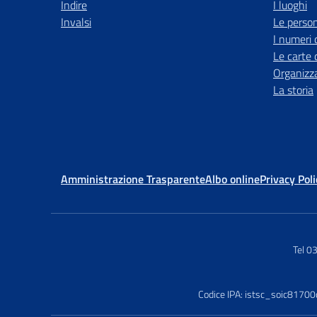
Indire
I luoghi
Invalsi
Le perso
I numeri 
Le carte 
Organizz
La storia
Amministrazione Trasparente
Albo online
Privacy Poli
Tel 
Codice IPA: istsc_soic81700