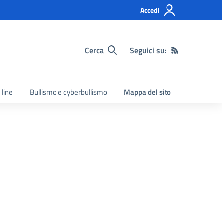
Accedi
Cerca
Seguici su:
 line
Bullismo e cyberbullismo
Mappa del sito