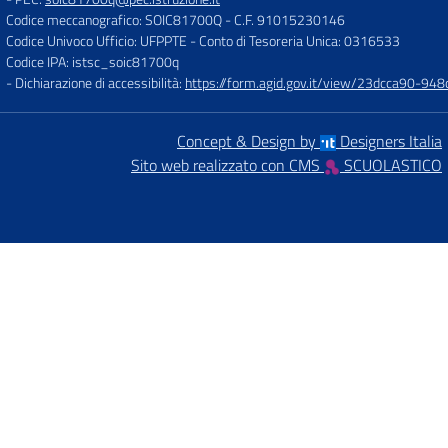
Codice meccanografico: SOIC81700Q
- C.F. 91015230146
Codice Univoco Ufficio: UFPPTE
- Conto di Tesoreria Unica: 0316533
Codice IPA: istsc_soic81700q
- Dichiarazione di accessibilità:
https://form.agid.gov.it/view/23dcca90-9
Concept & Design by
Designers Italia
Sito web realizzato con CMS
SCUOLASTICO