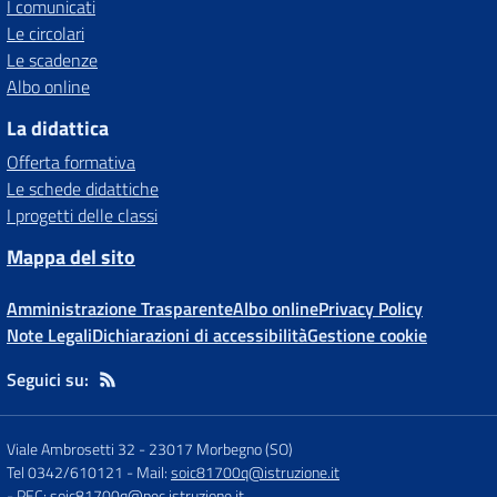
I comunicati
Le circolari
Le scadenze
Albo online
La didattica
Offerta formativa
Le schede didattiche
I progetti delle classi
Mappa del sito
Amministrazione Trasparente
Albo online
Privacy Policy
Note Legali
Dichiarazioni di accessibilità
Gestione cookie
Seguici su:
Viale Ambrosetti 32
-
23017 Morbegno (SO)
Tel 0342/610121
- Mail:
soic81700q@istruzione.it
- PEC:
soic81700q@pec.istruzione.it