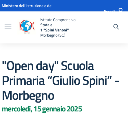
Vai ai contenuti
Vai al menu di navigazione
Vai al footer
Ministero dell'Istruzione e del
Accedi
Merito
Istituto Comprensivo
Statale
1 "Spini Vanoni"
Morbegno (SO)
"Open day" Scuola
Primaria “Giulio Spini” -
Morbegno
mercoledì, 15 gennaio 2025