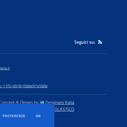
Seguici su:
one.it
48c-11f0-b918-fbbbe97e5b8e
Concept & Design by
Designers Italia
eb realizzato con CMS
SCUOLASTICO
DEI COOKIE
PREFERENZE
OK