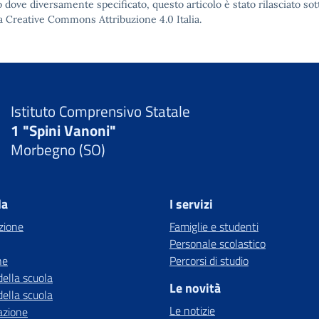
 dove diversamente specificato, questo articolo è stato rilasciato sot
a Creative Commons Attribuzione 4.0
Italia.
Istituto Comprensivo Statale
1 "Spini Vanoni"
Morbegno (SO)
la
I servizi
zione
Famiglie e studenti
Personale scolastico
ne
Percorsi di studio
della scuola
Le novità
della scuola
Le notizie
azione