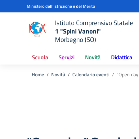
Vai ai contenuti
Vai al menu di navigazione
Vai al footer
Ministero dell'Istruzione e del Merito
Istituto Comprensivo Statale
1 "Spini Vanoni"
Morbegno (SO)
Scuola
Servizi
Novità
Didattica
Home
Novità
Calendario eventi
"Open day"