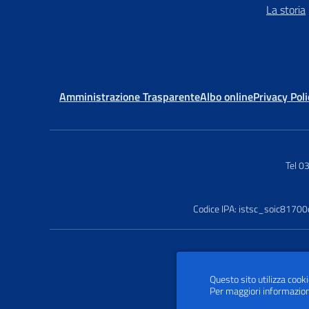
La storia
Amministrazione Trasparente
Albo online
Privacy Poli
Tel 
Codice IPA: istsc_soic81700
Questo sito utilizza cooki
Per maggiori informazion