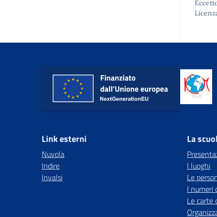
Eccetto
Licenz
Link esterni
La scuo
Nuvola
Presenta
Indire
I luoghi
Invalsi
Le perso
I numeri 
Le carte 
Organizz