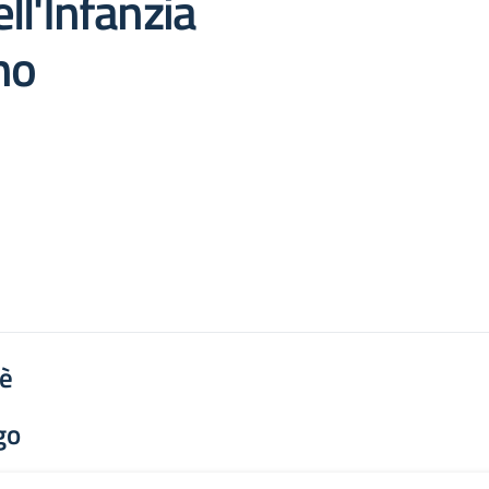
ll'Infanzia
no
'è
go