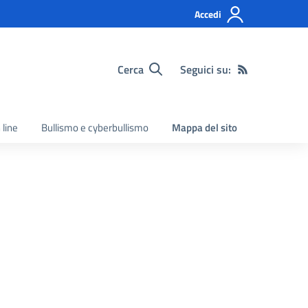
Accedi
Cerca
Seguici su:
 line
Bullismo e cyberbullismo
Mappa del sito