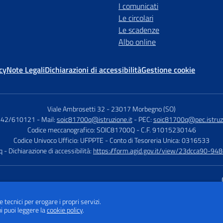
I comunicati
Le circolari
Le scadenze
Albo online
cy
Note Legali
Dichiarazioni di accessibilità
Gestione cookie
Viale Ambrosetti 32
-
23017 Morbegno (SO)
0342/610121
- Mail:
soic81700q@istruzione.it
- PEC:
soic81700q@pec.istruzi
Codice meccanografico: SOIC81700Q
- C.F. 91015230146
Codice Univoco Ufficio: UFPPTE
- Conto di Tesoreria Unica: 0316533
q
- Dichiarazione di accessibilità:
https://form.agid.gov.it/view/23dcca90-9
Sito w
e tecnici per erogare i propri servizi.
i puoi leggere la
cookie policy
.