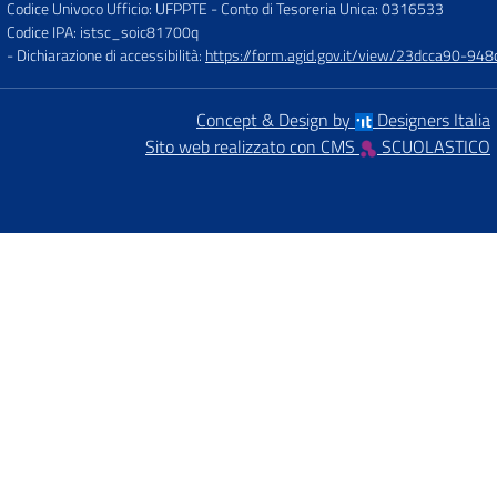
Codice Univoco Ufficio: UFPPTE
- Conto di Tesoreria Unica: 0316533
Codice IPA: istsc_soic81700q
- Dichiarazione di accessibilità:
https://form.agid.gov.it/view/23dcca90-9
Concept & Design by
Designers Italia
Sito web realizzato con CMS
SCUOLASTICO