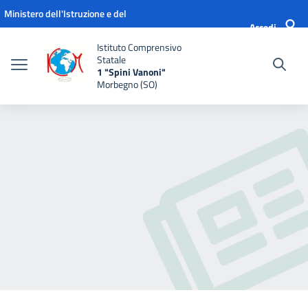
Vai ai contenuti
Vai al menu di navigazione
Vai al footer
Ministero dell'Istruzione e del
Accedi
Merito
Istituto Comprensivo
Statale
1 "Spini Vanoni"
Morbegno (SO)