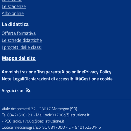
Le scadenze
Albo online
La didattica
Offerta formativa
Le schede didattiche
I progetti delle classi
Mappa del sito
Amministrazione Trasparente
Albo online
Privacy Policy
Note Legali
Dichiarazioni di accessibilità
Gestione cookie
Seguici su:
Viale Ambrosetti 32
-
23017 Morbegno (SO)
Tel 0342/610121
- Mail:
soic81700q@istruzione.it
- PEC:
soic81700q@pec.istruzione.it
Codice meccanografico: SOIC81700Q
- C.F. 91015230146