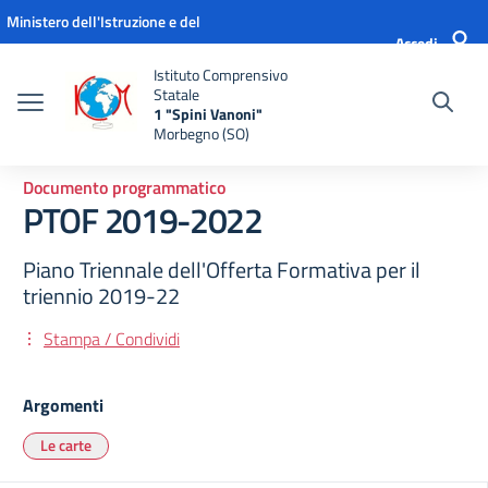
Vai ai contenuti
Vai al menu di navigazione
Vai al footer
Ministero dell'Istruzione e del
Accedi
Merito
Istituto Comprensivo
Statale
1 "Spini Vanoni"
Morbegno (SO)
Documento programmatico
PTOF 2019-2022
Piano Triennale dell'Offerta Formativa per il
triennio 2019-22
Stampa / Condividi
Argomenti
Le carte