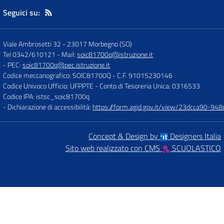
Seguici su:
Viale Ambrosetti 32
-
23017 Morbegno (SO)
Tel 0342/610121
- Mail:
soic81700q@istruzione.it
- PEC:
soic81700q@pec.istruzione.it
Codice meccanografico: SOIC81700Q
- C.F. 91015230146
Codice Univoco Ufficio: UFPPTE
- Conto di Tesoreria Unica: 0316533
Codice IPA: istsc_soic81700q
- Dichiarazione di accessibilità:
https://form.agid.gov.it/view/23dcca90-9
Concept & Design by
Designers Italia
Sito web realizzato con CMS
SCUOLASTICO