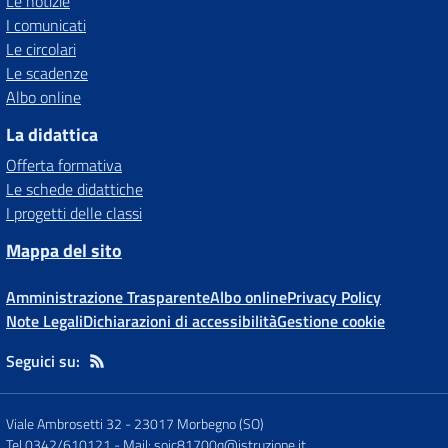
Le notizie
I comunicati
Le circolari
Le scadenze
Albo online
La didattica
Offerta formativa
Le schede didattiche
I progetti delle classi
Mappa del sito
Amministrazione Trasparente
Albo online
Privacy Policy
Note Legali
Dichiarazioni di accessibilità
Gestione cookie
Seguici su:
Viale Ambrosetti 32
-
23017 Morbegno (SO)
Tel 0342/610121
- Mail:
soic81700q@istruzione.it