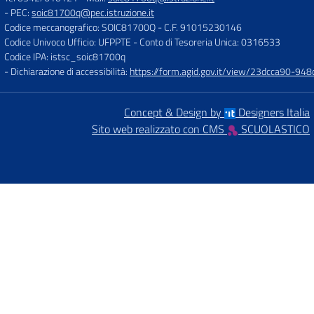
- PEC:
soic81700q@pec.istruzione.it
Codice meccanografico: SOIC81700Q
- C.F. 91015230146
Codice Univoco Ufficio: UFPPTE
- Conto di Tesoreria Unica: 0316533
Codice IPA: istsc_soic81700q
- Dichiarazione di accessibilità:
https://form.agid.gov.it/view/23dcca90-9
Concept & Design by
Designers Italia
Sito web realizzato con CMS
SCUOLASTICO