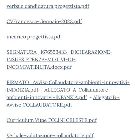
verbale candidatura progettista.pdf
CVFrancesca-Gennaio-2023.pdf
incarico progettista.pdf
SEGNATURA_1676553433_DICHIARAZIONE-
INSUSSISTENZA-MOTIVI-DI-
INCOMPATIBILITA.docx.pdf
FIRMATO_Avviso Collaudatore-ambienti-innovativi-
INFANZIA.pdf
-
ALLEGATO-A-Collaudatore-
ambienti-innovativi-INFANZIA.pdf
-
Allegato B -
Avviso COLLAUDATORE.pdf
Curriculum Vitae FOLINI CELESTE.pdf
Verbale-valutazione-collaudatore.pdf