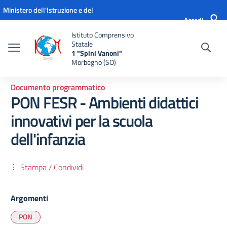
Vai ai contenuti
Vai al menu di navigazione
Vai al footer
Ministero dell'Istruzione e del
Accedi
Merito
Istituto Comprensivo
Statale
1 "Spini Vanoni"
Morbegno (SO)
Documento programmatico
PON FESR - Ambienti didattici
innovativi per la scuola
dell'infanzia
Stampa / Condividi
Argomenti
PON