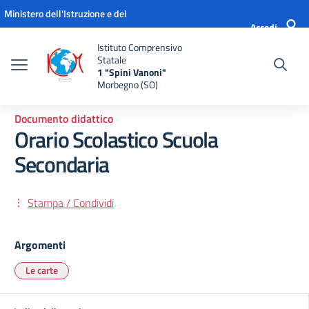
Vai ai contenuti
Vai al menu di navigazione
Vai al footer
Ministero dell'Istruzione e del
Accedi
Merito
Istituto Comprensivo
Statale
1 "Spini Vanoni"
Morbegno (SO)
Documento didattico
Orario Scolastico Scuola
Secondaria
Stampa / Condividi
Argomenti
Le carte