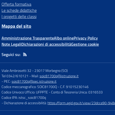
Offerta formativa
Le schede didattiche
I progetti delle classi
Mappa del sito
Amministrazione Trasparente
Albo online
Privacy Policy
Note Legali
Dichiarazioni di accessibilità
Gestione cookie
Seguici su:
Viale Ambrosetti 32
-
23017 Morbegno (SO)
Tel 0342/610121
- Mail:
soic81700q@istruzione.it
- PEC:
soic81700q@pec.istruzione.it
Codice meccanografico: SOIC81700Q
- C.F. 91015230146
Codice Univoco Ufficio: UFPPTE
- Conto di Tesoreria Unica: 0316533
Codice IPA: istsc_soic81700q
- Dichiarazione di accessibilità:
https://form.agid.gov.it/view/23dcca90-9