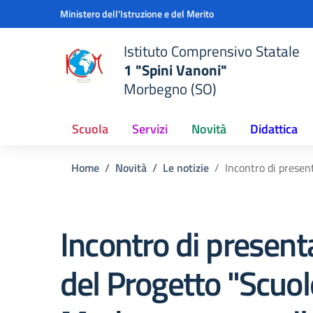
Vai ai contenuti
Vai al menu di navigazione
Vai al footer
Ministero dell'Istruzione e del Merito
Istituto Comprensivo Statale
1 "Spini Vanoni"
Morbegno (SO)
Scuola
Servizi
Novità
Didattica
Home
Novità
Le notizie
Incontro di presen
Incontro di present
del Progetto "Scuol