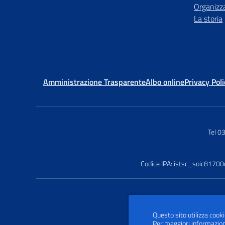
Organizz
La storia
Amministrazione Trasparente
Albo online
Privacy Poli
Tel 
Codice IPA: istsc_soic81700
Questo sito utilizza cooki
Per maggiori informazion