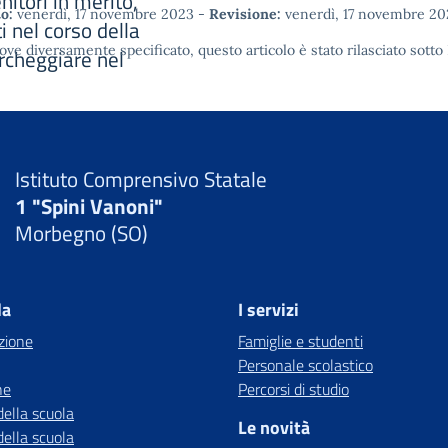
nitori in merito,
o:
venerdì, 17 novembre 2023
-
Revisione:
venerdì, 17 novembre 20
i nel corso della
ove diversamente specificato, questo articolo è stato rilasciato sotto
archeggiare nel
Istituto Comprensivo Statale
1 "Spini Vanoni"
Morbegno (SO)
la
I servizi
zione
Famiglie e studenti
Personale scolastico
ne
Percorsi di studio
della scuola
Le novità
della scuola