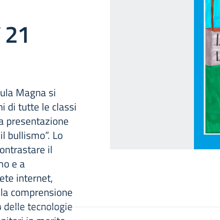
ì 21
Aula Magna si
i di tutte le classi
la presentazione
l bullismo”. Lo
ontrastare il
mo e a
ete internet,
alla comprensione
zo delle tecnologie