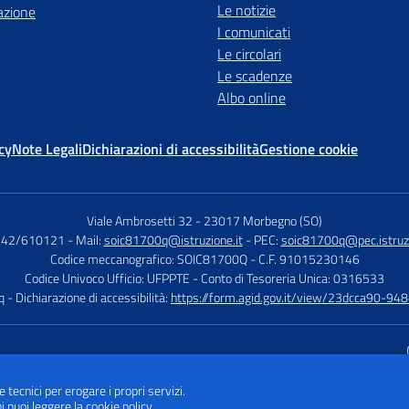
Le notizie
azione
I comunicati
Le circolari
Le scadenze
Albo online
cy
Note Legali
Dichiarazioni di accessibilità
Gestione cookie
Viale Ambrosetti 32
-
23017 Morbegno (SO)
0342/610121
- Mail:
soic81700q@istruzione.it
- PEC:
soic81700q@pec.istruzi
Codice meccanografico: SOIC81700Q
- C.F. 91015230146
Codice Univoco Ufficio: UFPPTE
- Conto di Tesoreria Unica: 0316533
q
- Dichiarazione di accessibilità:
https://form.agid.gov.it/view/23dcca90-9
Sito w
e tecnici per erogare i propri servizi.
i puoi leggere la
cookie policy
.