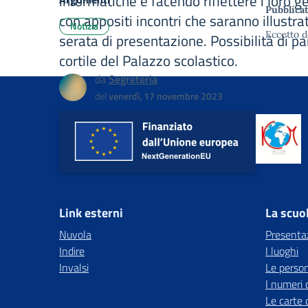
informatiche e facendo riflettere i loro ge
Pubblicat
con appositi incontri che saranno illustrat
Notizia
Eccetto d
serata di presentazione. Possibilità di p
cortile del Palazzo scolastico.
da
Segreteria
del
venerdì, 17 novembre 2023
Link esterni
La scuo
Nuvola
Presenta
Indire
I luoghi
Invalsi
Le perso
I numeri 
Le carte 