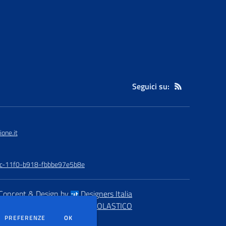
Seguici su:
one.it
48c-11f0-b918-fbbbe97e5b8e
Concept & Design by
Designers Italia
eb realizzato con CMS
SCUOLASTICO
DEI COOKIE
PREFERENZE
OK