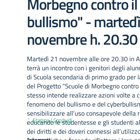
Morbegno contro il
bullismo" - marted
novembre h. 20.30
Martedì 21 novembre alle ore 20.30 in 
terrà un incontro con i genitori degli alunn
di Scuola secondaria di primo grado per 
del Progetto “Scuole di Morbegno contro i
stesso intende realizzare azioni volte a c
fenomeno del bullismo e del cyberbullis
sensibilizzare all’uso consapevole della r
Stampa / Condividi
educando le studentesse e gli studenti 
dei diritti e dei doveri connessi all’utiliz
Argomenti