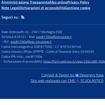
Amministrazione Trasparente
Albo online
Privacy Policy
Note Legali
Dichiarazioni di accessibilità
Gestione cookie
Seguici su:
Viale Ambrosetti 32
-
23017 Morbegno (SO)
Tel 0342/610121
- Mail:
soic81700q@istruzione.it
- PEC:
soic81700q@pec.istruzione.it
Codice meccanografico: SOIC81700Q
- C.F. 91015230146
Codice Univoco Ufficio: UFPPTE
- Conto di Tesoreria Unica: 0316533
Codice IPA: istsc_soic81700q
- Dichiarazione di accessibilità:
https://form.agid.gov.it/view/23dcca90-9
Concept & Design by
Designers Italia
Sito web realizzato con CMS
SCUOLASTICO