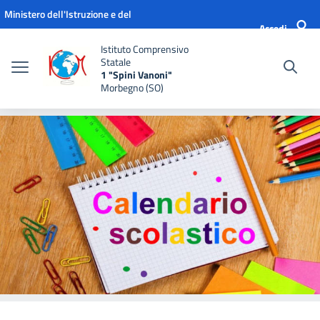
Vai ai contenuti
Vai al menu di navigazione
Vai al footer
Ministero dell'Istruzione e del
Accedi
Merito
Istituto Comprensivo
Statale
1 "Spini Vanoni"
Morbegno (SO)