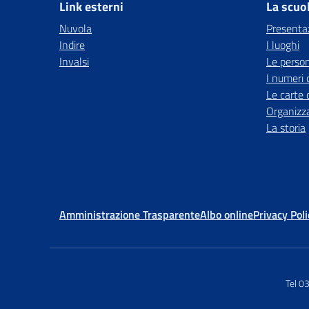
Link esterni
La scuo
Nuvola
Presenta
Indire
I luoghi
Invalsi
Le perso
I numeri 
Le carte 
Organizz
La storia
Amministrazione Trasparente
Albo online
Privacy Poli
Tel 