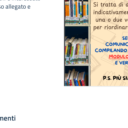
iso allegato e
menti