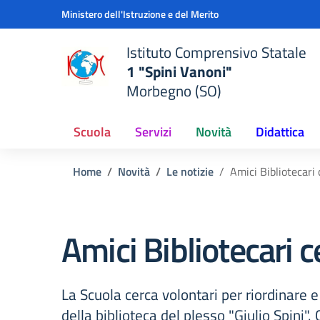
Vai ai contenuti
Vai al menu di navigazione
Vai al footer
Ministero dell'Istruzione e del Merito
Istituto Comprensivo Statale
1 "Spini Vanoni"
Morbegno (SO)
Scuola
Servizi
Novità
Didattica
Home
Novità
Le notizie
Amici Bibliotecari 
Amici Bibliotecari c
La Scuola cerca volontari per riordinare e r
della biblioteca del plesso "Giulio Spini".