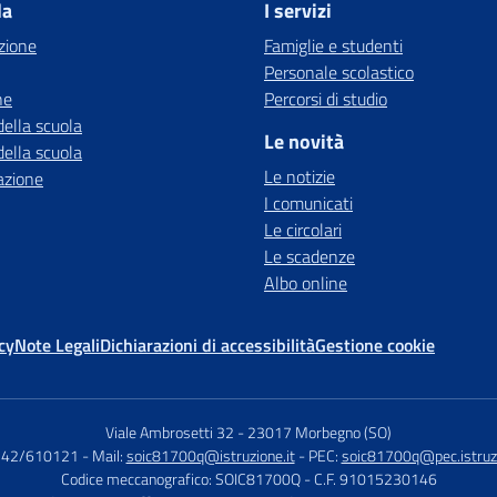
la
I servizi
zione
Famiglie e studenti
Personale scolastico
ne
Percorsi di studio
della scuola
Le novità
della scuola
Le notizie
azione
I comunicati
Le circolari
Le scadenze
Albo online
cy
Note Legali
Dichiarazioni di accessibilità
Gestione cookie
Viale Ambrosetti 32
-
23017 Morbegno (SO)
0342/610121
- Mail:
soic81700q@istruzione.it
- PEC:
soic81700q@pec.istruzi
Codice meccanografico: SOIC81700Q
- C.F. 91015230146