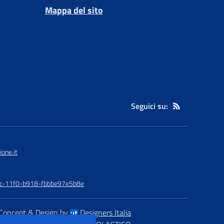
Mappa del sito
Seguici su:
one.it
48c-11f0-b918-fbbbe97e5b8e
Concept & Design by
Designers Italia