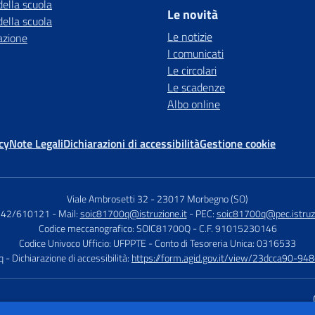
della scuola
Le novità
della scuola
Le notizie
azione
I comunicati
Le circolari
Le scadenze
Albo online
cy
Note Legali
Dichiarazioni di accessibilità
Gestione cookie
Viale Ambrosetti 32
-
23017 Morbegno (SO)
0342/610121
- Mail:
soic81700q@istruzione.it
- PEC:
soic81700q@pec.istruzi
Codice meccanografico: SOIC81700Q
- C.F. 91015230146
Codice Univoco Ufficio: UFPPTE
- Conto di Tesoreria Unica: 0316533
q
- Dichiarazione di accessibilità:
https://form.agid.gov.it/view/23dcca90-9