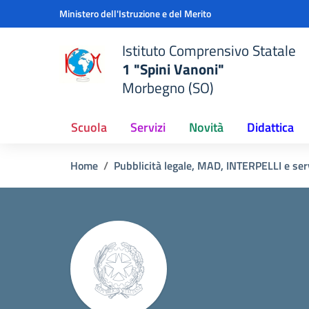
Vai ai contenuti
Vai al menu di navigazione
Vai al footer
Ministero dell'Istruzione e del Merito
Istituto Comprensivo Statale
1 "Spini Vanoni"
Morbegno (SO)
Scuola
Servizi
Novità
Didattica
Home
Pubblicità legale, MAD, INTERPELLI e serv