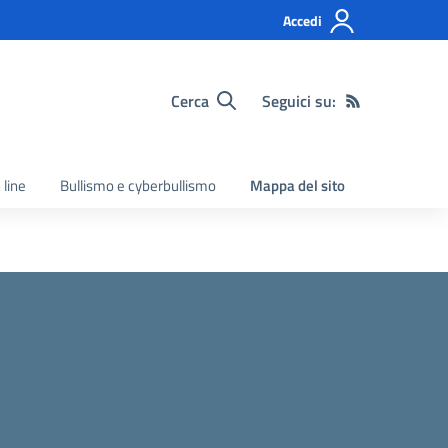
Accedi
Cerca
Seguici su:
 line
Bullismo e cyberbullismo
Mappa del sito