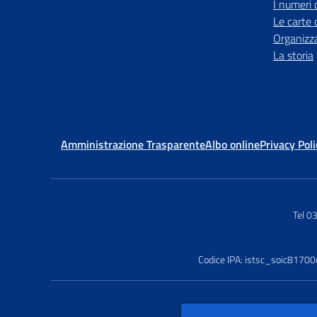
I numeri 
Le carte 
Organizz
La storia
Amministrazione Trasparente
Albo online
Privacy Poli
Tel 
Codice IPA: istsc_soic81700