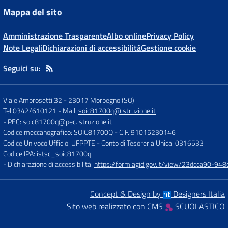
Mappa del sito
Amministrazione Trasparente
Albo online
Privacy Policy
Note Legali
Dichiarazioni di accessibilità
Gestione cookie
Seguici su:
Viale Ambrosetti 32
-
23017 Morbegno (SO)
Tel 0342/610121
- Mail:
soic81700q@istruzione.it
- PEC:
soic81700q@pec.istruzione.it
Codice meccanografico: SOIC81700Q
- C.F. 91015230146
Codice Univoco Ufficio: UFPPTE
- Conto di Tesoreria Unica: 0316533
Codice IPA: istsc_soic81700q
- Dichiarazione di accessibilità:
https://form.agid.gov.it/view/23dcca90-9
Concept & Design by
Designers Italia
Sito web realizzato con CMS
SCUOLASTICO