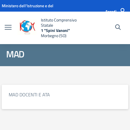
Vai ai contenuti
Vai al menu di navigazione
Vai al footer
Ministero dell'Istruzione e del
Accedi
Merito
Istituto Comprensivo
Statale
1 "Spini Vanoni"
Morbegno (SO)
MAD
MAD DOCENTI E ATA