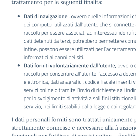
trattamento per le seguenti finalità:
Dati di navigazione
, ovvero quelle informazioni c
dei computer utilizzati dall’utente che si connette a
raccolti per essere associati ad interessati identif
dati detenuti da terzi, potrebbero permettere comun
infine, possono essere utilizzati per l’accertamento 
informatici ai danni dei siti.
Dati forniti volontariamente dall’utente
, ovvero 
raccolti per consentire all’utente l’accesso a deter
elettronica, dati anagrafici, codice fiscale inserit
servizi online o tramite l’invio di richieste agli indi
per lo svolgimento di attività a soli fini istituziona
servizio, nei limiti stabiliti dalla legge e dai regol
I dati personali forniti sono trattati unicamente pe
strettamente connesse e necessarie alla fruizione d
funzionali per l’utilizzo di servizi online – finali