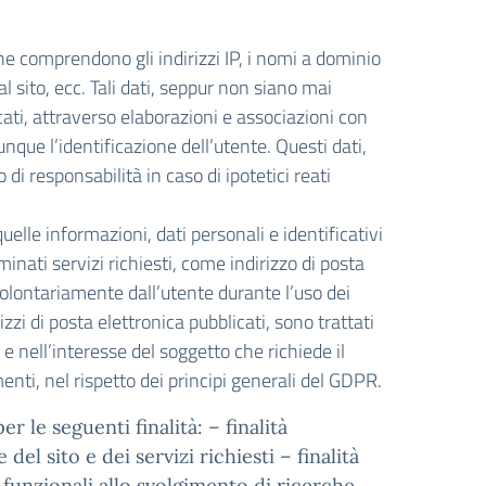
he comprendono gli indirizzi IP, i nomi a dominio
l sito, ecc. Tali dati, seppur non siano mai
icati, attraverso elaborazioni e associazioni con
que l’identificazione dell’utente. Questi dati,
di responsabilità in caso di ipotetici reati
quelle informazioni, dati personali e identificativi
minati servizi richiesti, come indirizzo di posta
i volontariamente dall’utente durante l’uso dei
rizzi di posta elettronica pubblicati, sono trattati
li e nell’interesse del soggetto che richiede il
amenti, nel rispetto dei principi generali del GDPR.
r le seguenti finalità: – finalità
el sito e dei servizi richiesti – finalità
tà funzionali allo svolgimento di ricerche,