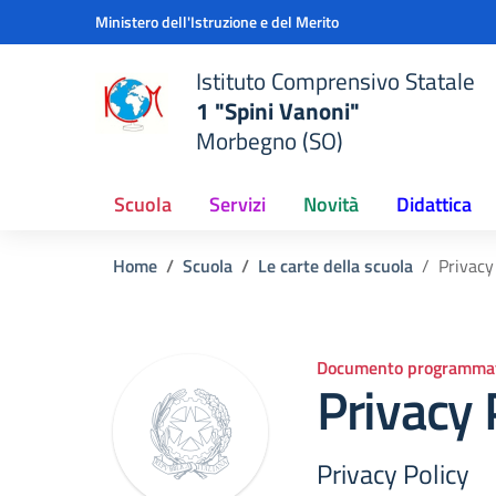
Vai ai contenuti
Vai al menu di navigazione
Vai al footer
Ministero dell'Istruzione e del Merito
Istituto Comprensivo Statale
1 "Spini Vanoni"
Morbegno (SO)
Scuola
Servizi
Novità
Didattica
Home
Scuola
Le carte della scuola
Privacy
Documento programmat
Privacy 
Privacy Policy