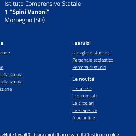
Istituto Comprensivo Statale
1 "Spini Vanoni"
Morbegno (SO)
la
I servizi
zione
Famiglie e studenti
Personale scolastico
ne
Percorsi di studio
della scuola
Le novità
della scuola
Le notizie
azione
I comunicati
Le circolari
Le scadenze
Albo online
cy
Note Legali
Dichiarazioni di accessibilità
Gestione cookie