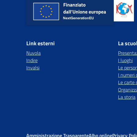
Link esterni
La scuo
Nuvola
Presenta
Indire
I luoghi
Invalsi
Le perso
I numeri 
Le carte 
Organizz
La storia
Amministrazione Trasparente
Albo online
Privacy Poli