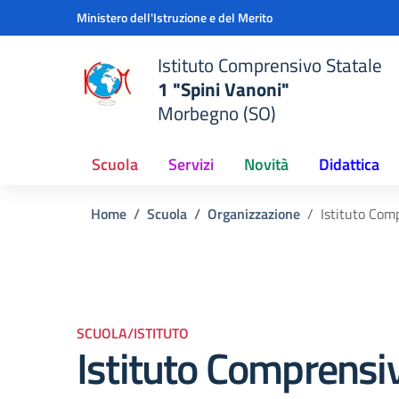
Vai ai contenuti
Vai al menu di navigazione
Vai al footer
Ministero dell'Istruzione e del Merito
Istituto Comprensivo Statale
1 "Spini Vanoni"
Morbegno (SO)
Scuola
Servizi
Novità
Didattica
Home
Scuola
Organizzazione
Istituto Com
SCUOLA/ISTITUTO
Istituto Comprensiv