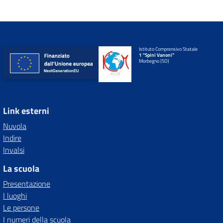
Istituto Comprensivo Statale
1 "Spini Vanoni"
Morbegno (SO)
Link esterni
Nuvola
Indire
Invalsi
La scuola
Presentazione
I luoghi
Le persone
I numeri della scuola