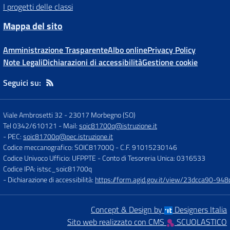
I progetti delle classi
Mappa del sito
Amministrazione Trasparente
Albo online
Privacy Policy
Note Legali
Dichiarazioni di accessibilità
Gestione cookie
Seguici su:
Viale Ambrosetti 32
-
23017 Morbegno (SO)
Tel 0342/610121
- Mail:
soic81700q@istruzione.it
- PEC:
soic81700q@pec.istruzione.it
Codice meccanografico: SOIC81700Q
- C.F. 91015230146
Codice Univoco Ufficio: UFPPTE
- Conto di Tesoreria Unica: 0316533
Codice IPA: istsc_soic81700q
- Dichiarazione di accessibilità:
https://form.agid.gov.it/view/23dcca90-9
Concept & Design by
Designers Italia
Sito web realizzato con CMS
SCUOLASTICO