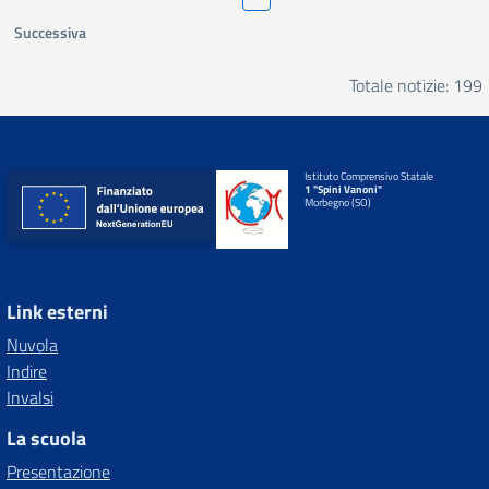
Successiva
Totale notizie: 199
Istituto Comprensivo Statale
1 "Spini Vanoni"
Morbegno (SO)
Link esterni
Nuvola
Indire
Invalsi
La scuola
Presentazione