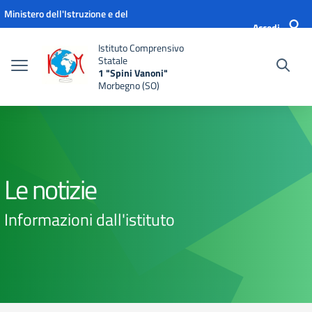
Vai ai contenuti
Vai al menu di navigazione
Vai al footer
Ministero dell'Istruzione e del
Accedi
Merito
Istituto Comprensivo
Statale
1 "Spini Vanoni"
Morbegno (SO)
Le notizie
Informazioni dall'istituto