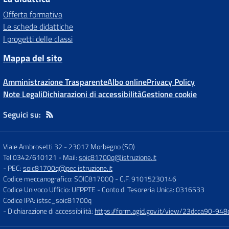
Offerta formativa
Le schede didattiche
I progetti delle classi
Mappa del sito
Amministrazione Trasparente
Albo online
Privacy Policy
Note Legali
Dichiarazioni di accessibilità
Gestione cookie
Seguici su:
Viale Ambrosetti 32
-
23017 Morbegno (SO)
Tel 0342/610121
- Mail:
soic81700q@istruzione.it
- PEC:
soic81700q@pec.istruzione.it
Codice meccanografico: SOIC81700Q
- C.F. 91015230146
Codice Univoco Ufficio: UFPPTE
- Conto di Tesoreria Unica: 0316533
Codice IPA: istsc_soic81700q
- Dichiarazione di accessibilità:
https://form.agid.gov.it/view/23dcca90-9